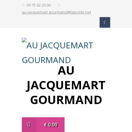
04 75 02 29 00
au.jacquemart.gourmand@laposte.net
AU
JACQUEMART
GOURMAND
€
0.00