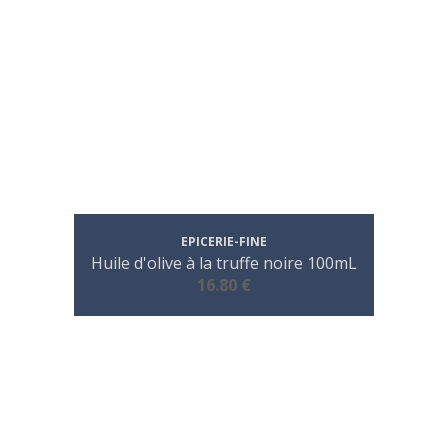
EPICERIE-FINE
Huile d'olive à la truffe noire 100mL
16.80 €