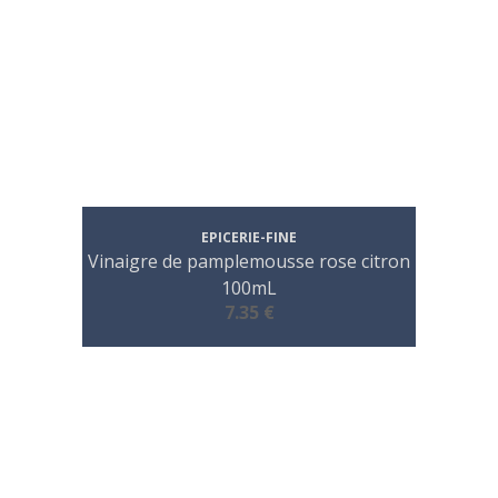
EPICERIE-FINE
Vinaigre de pamplemousse rose citron
100mL
7.35 €