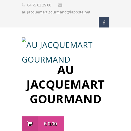
04 75 02 29 00
au.jacquemart.gourmand@laposte.net
AU
JACQUEMART
GOURMAND
€
0.00