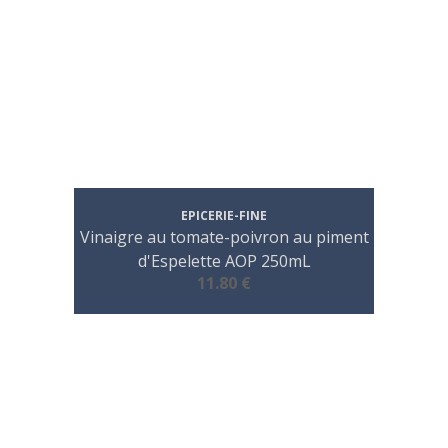
EPICERIE-FINE
Vinaigre au tomate-poivron au piment
d'Espelette AOP 250mL
11.80 €